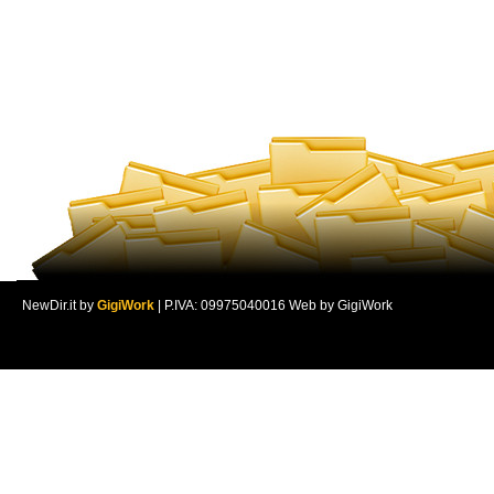
NewDir.it by
GigiWork
| P.IVA: 09975040016 Web by GigiWork