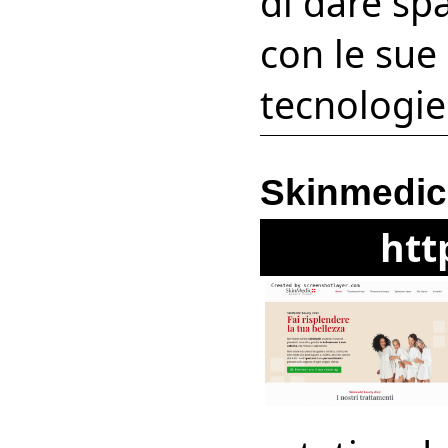
di dare sp
con le sue 
tecnologie 
Skinmedic 
htt