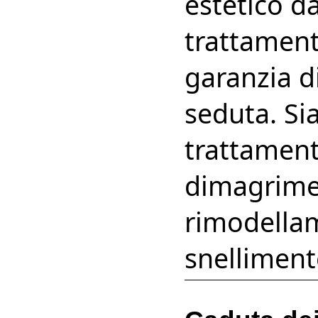
estetico da
trattament
garanzia di
seduta. Si
trattamenti
dimagrimen
rimodella
snelliment