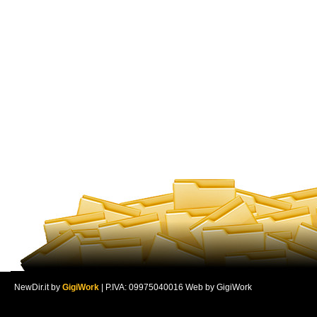
NewDir.it by
GigiWork
| P.IVA: 09975040016 Web by GigiWork