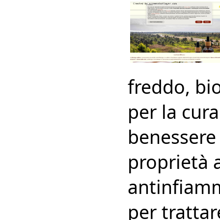
freddo, bio
per la cura
benessere 
proprietà 
antinfiamm
per tratta