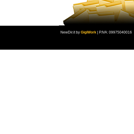
NewDir.it by
GigiWork
| P.IVA: 09975040016