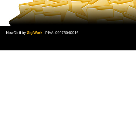
NewDir.it by
GigiWork
| P.IVA: 09975040016