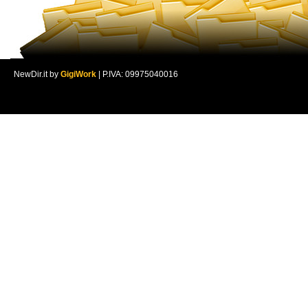
NewDir.it by
GigiWork
| P.IVA: 09975040016