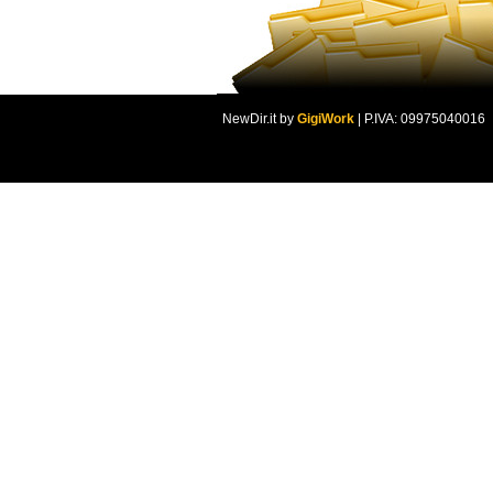
NewDir.it by
GigiWork
| P.IVA: 09975040016