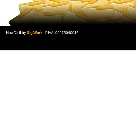
NewDir.it by
GigiWork
| P.IVA: 09975040016