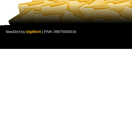
NewDir.it by
GigiWork
| P.IVA: 09975040016