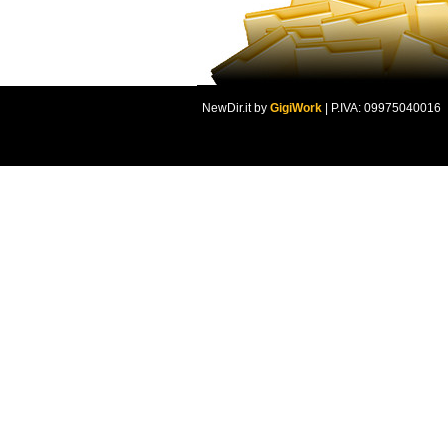
NewDir.it by
GigiWork
| P.IVA: 09975040016