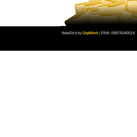
NewDir.it by
GigiWork
| P.IVA: 09975040016