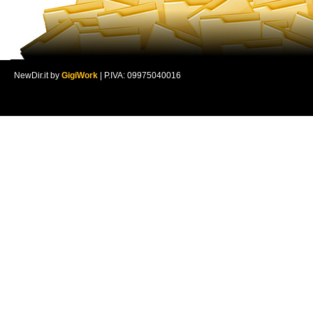
NewDir.it by
GigiWork
| P.IVA: 09975040016