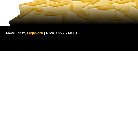
NewDir.it by
GigiWork
| P.IVA: 09975040016