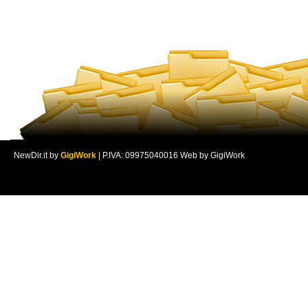
NewDir.it by
GigiWork
| P.IVA: 09975040016 Web by GigiWork