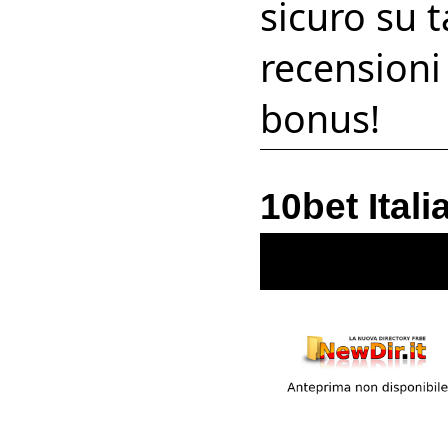
sicuro su t
recensioni 
bonus!
10bet Itali