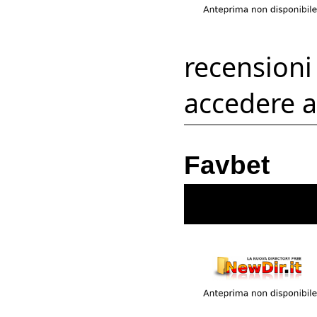
recensioni 
accedere a
Favbet