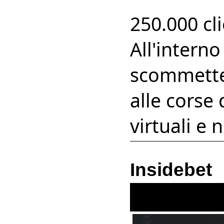
250.000 cli
All'interno
scommetter
alle corse 
virtuali e 
Insidebet