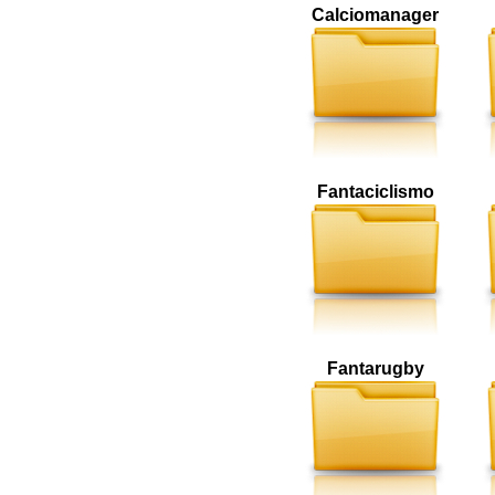
Calciomanager
Fantaciclismo
Fantarugby