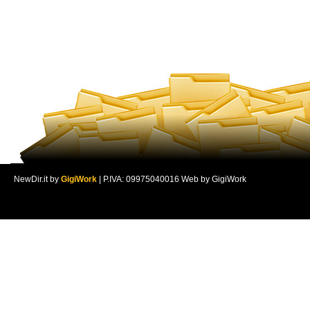
NewDir.it by
GigiWork
| P.IVA: 09975040016 Web by GigiWork