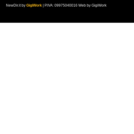
NewDir.it by
GigiWork
| P.IVA: 09975040016 Web by GigiWork