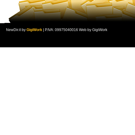
NewDir.it by
GigiWork
| P.IVA: 09975040016 Web by GigiWork