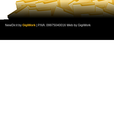
NewDir.it by
GigiWork
| P.IVA: 09975040016 Web by GigiWork