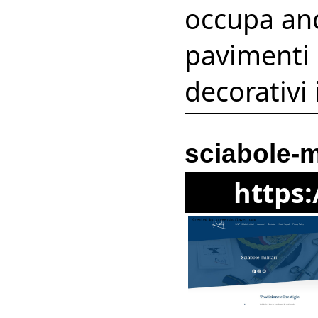
occupa anc
pavimenti 
decorativi 
sciabole-mi
https: