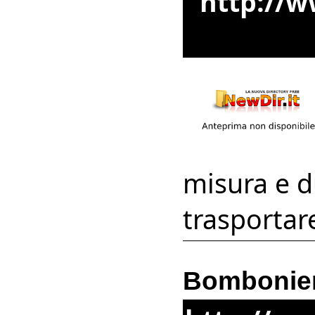
http://ww
misura e d
trasportar
Bombonier