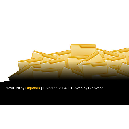
NewDir.it by
GigiWork
| P.IVA: 09975040016 Web by GigiWork