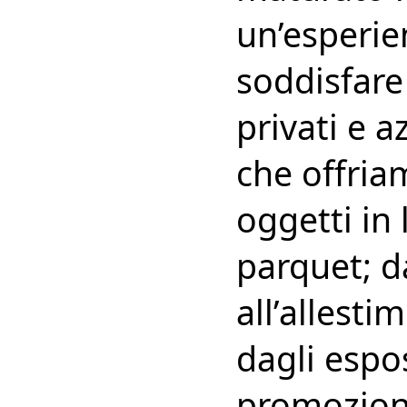
un’esperie
soddisfare 
privati e a
che offria
oggetti in 
parquet; d
all’allest
dagli espos
promoziona