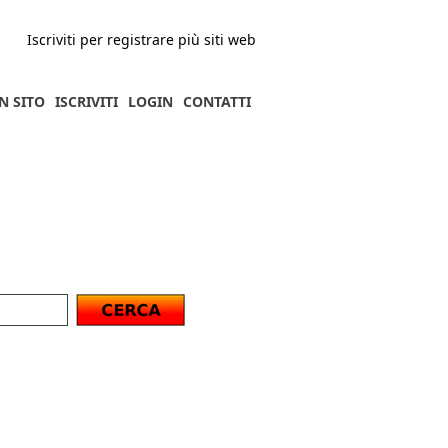
Iscriviti per registrare più siti web
N SITO
ISCRIVITI
LOGIN
CONTATTI