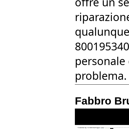
offre un se
riparazion
qualunque 
800195340
personale q
problema.
Fabbro Br