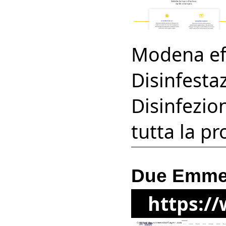
Modena eff
Disinfesta
Disinfezion
tutta la pr
Due Emme 
https:/