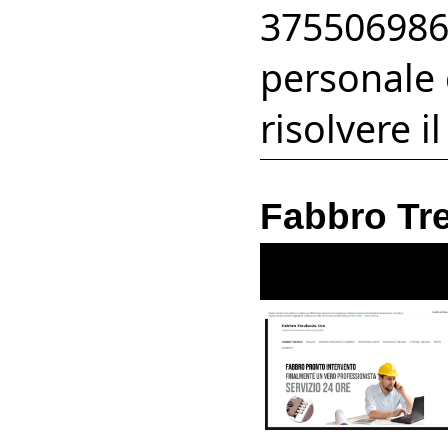
375506986
personale 
risolvere i
Fabbro Tr