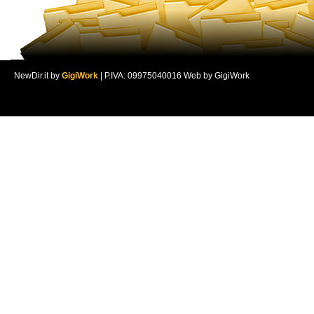
NewDir.it by
GigiWork
| P.IVA: 09975040016 Web by GigiWork