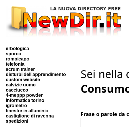
erbologica
sporco
rompicapo
telefonia
Sei nella
scrum trainer
disturbi dell'apprendimento
custom website
Consum
calvizie uomo
cacciucco
4-meppp powder
informatica torino
igrometro
finestre in alluminio
Frase o parole da 
castiglione di ravenna
spedizioni