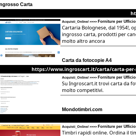
Ingrosso Carta
ht
Forniture per Ufficio
Acquisti_Online/ >>>>
Cartaria Bolognese, dal 1954!, o
ingrosso carta, prodotti per canc
molto altro ancora
Carta da fotocopie A4
https://www.ingroscart.it/carta/carta-per-
Forniture per Ufficio
Acquisti_Online/ >>>>
Su Ingroscart.it trovi carta da f
molto competitivi.
Mondotimbri.com
Forniture per Ufficio
Acquisti_Online/ >>>>
Timbri rapidi online. Ordina il t