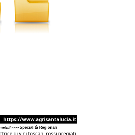
https://www.agrisantalucia.it
Specialità Regionali
relati/ >>>>
trice di vini toscani rossi pregiati