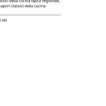
ssici della cucina tipica regionale,
apori classici della cucina
 siti